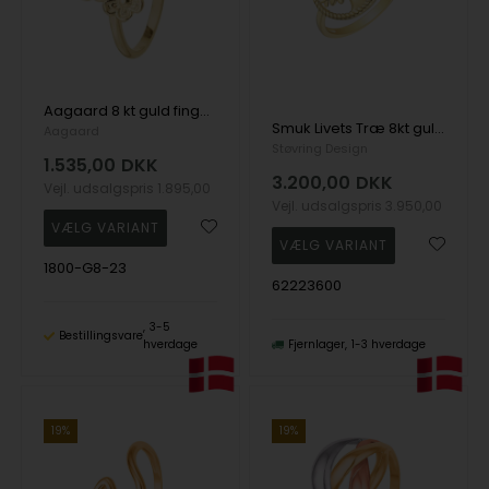
Aagaard 8 kt guld fingerring med blomster
Smuk Livets Træ 8kt guld ring fra Støvring Design
Aagaard
Støvring Design
1.535,00
DKK
3.200,00
DKK
Vejl. udsalgspris
1.895,00
Vejl. udsalgspris
3.950,00
1800-G8-23
62223600
3-5
Bestillingsvare
hverdage
Fjernlager
1-3 hverdage
19%
19%