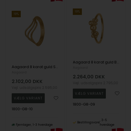
19%
19%
Aagaard 8 karat guld Bobler Fingerring
Aagaard 8 karat guld Swing Fingerring, str 50-60
Aagaard
Aagaard
2.264,00
DKK
2.102,00
DKK
Vejl. udsalgspris
2.795,00
Vejl. udsalgspris
2.595,00
1800-G8-09
1800-G8-10
3-5
Bestillingsvare
Fjernlager
1-3 hverdage
hverdage