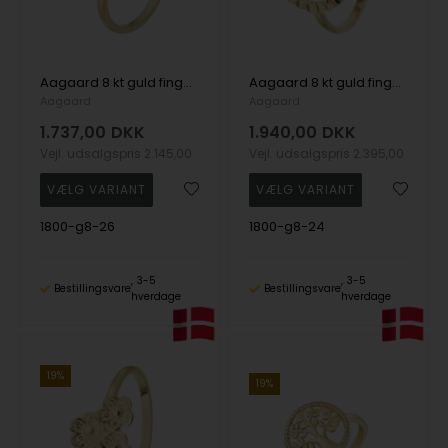
Aagaard 8 kt guld fingerring, Dråber
Aagaard 8 kt guld fingerring, Solskin
Aagaard
Aagaard
1.737,00
DKK
1.940,00
DKK
Vejl. udsalgspris
2.145,00
Vejl. udsalgspris
2.395,00
1800-g8-26
1800-g8-24
3-5
3-5
Bestillingsvare
Bestillingsvare
hverdage
hverdage
19%
19%