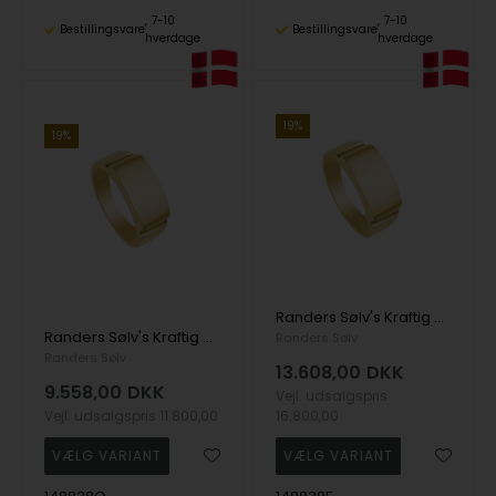
7-10
7-10
Bestillingsvare
Bestillingsvare
hverdage
hverdage
19%
19%
Randers Sølv's Kraftig håndlavet herre fingerring i 14 kt guld
Randers Sølv's Kraftig håndlavet herre fingerring i 8 kt guld
Randers Sølv
Randers Sølv
13.608,00
DKK
9.558,00
DKK
Vejl. udsalgspris
Vejl. udsalgspris
11.800,00
16.800,00