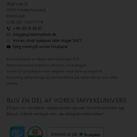
Ægirsvej 12
3600 Frederikssund
Danmark
CVR: DK-43277774
+45 32 12 25 51
salg@guldsmykket.dk
Vores chat hjælper alle dage 24/7
Følg med på vores Youtube
Kundeservice er åben alle hverdage 9-17.
Mails besvares indenfor 24 timer i hverdagen.
Vores Chat hjælper hele døgnet med dine spørgsmål.
Personlig afhentning og henvendelse på adressen er kun efter
aftale.
BLIV EN DEL AF VORES SMYKKEUNIVERS
Få tips om smykker, optjen point og vær først til nyheder og
tilbud. Udfyld venligst min. de obligatoriske felter*