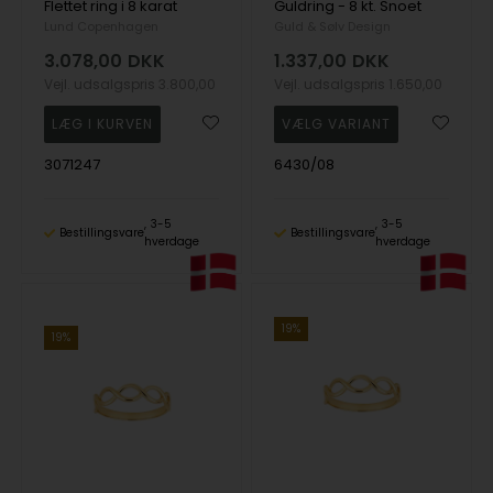
Flettet ring i 8 karat
Guldring - 8 kt. Snoet
Lund Copenhagen
Guld & Sølv Design
3.078,00
DKK
1.337,00
DKK
Vejl. udsalgspris
3.800,00
Vejl. udsalgspris
1.650,00
3071247
6430/08
3-5
3-5
Bestillingsvare
Bestillingsvare
hverdage
hverdage
19%
19%