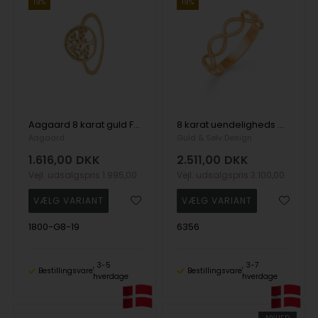
19%
19%
Aagaard 8 karat guld Fingerring med Livets Træ
8 karat uendeligheds guld ring fra Seville
Aagaard
Guld & Sølv Design
1.616,00
DKK
2.511,00
DKK
Vejl. udsalgspris
1.995,00
Vejl. udsalgspris
3.100,00
1800-G8-19
6356
3-5
3-7
Bestillingsvare
Bestillingsvare
hverdage
hverdage