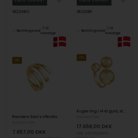
182208O
182208F
7-10
7-10
Bestillingsvare
Bestillingsvare
hverdage
hverdage
19%
19%
Kugle ring i 14 kt guld, stor
Randers Sølv's Håndlavet fingerring i 8 kt guld
Randers Sølv
Randers Sølv
17.658,00
DKK
7.857,00
DKK
Vejl. udsalgspris