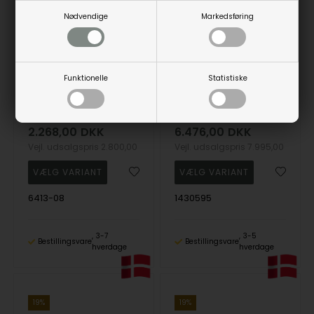
Nødvendige
Markedsføring
Funktionelle
Statistiske
Chunky snoet guld ring 8 kt. guld fra Guld & Sølv Design
Nordahl's Super lækker bred herrering i 14 karat guld.
Guld & Sølv Design
Nordahl
2.268,00
DKK
6.476,00
DKK
Vejl. udsalgspris
2.800,00
Vejl. udsalgspris
7.995,00
6413-08
1430595
3-7
3-5
Bestillingsvare
Bestillingsvare
hverdage
hverdage
19%
19%