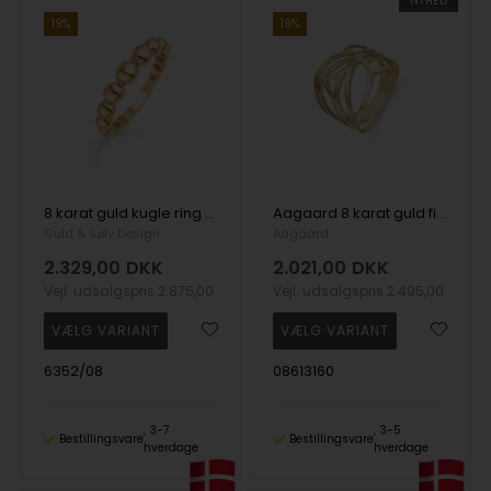
NYHED
19%
19%
8 karat guld kugle ring fra Seville
Aagaard 8 karat guld fingerring med flot filigran mønster
Guld & Sølv Design
Aagaard
2.329,00
DKK
2.021,00
DKK
Vejl. udsalgspris
2.875,00
Vejl. udsalgspris
2.495,00
6352/08
08613160
3-7
3-5
Bestillingsvare
Bestillingsvare
hverdage
hverdage