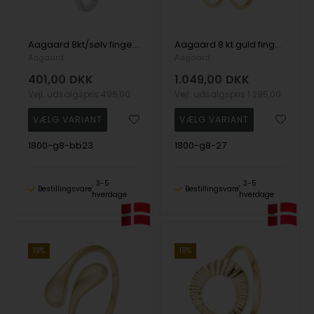
Aagaard 8kt/sølv fingerring, Blomster
Aagaard 8 kt guld fingerring, Spiral
Aagaard
Aagaard
401,00
DKK
1.049,00
DKK
Vejl. udsalgspris
495,00
Vejl. udsalgspris
1.295,00
1800-g8-bb23
1800-g8-27
3-5
3-5
Bestillingsvare
Bestillingsvare
hverdage
hverdage
19%
19%