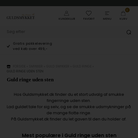
0
KUNDEKLUB
FAVORIT
MENU
KURV
Gratis pakkelevering
ved køb over 499,-
FORSIDE
»
SMYKKER
»
GULD SMYKKER
»
GULD RINGE
»
GULD RINGE UDEN STEN
Guld ringe uden sten
Hos Guldsmykket.dk finder du et stort udvalg af smukke
fingerringe uden sten.
Lad guldet tale for sig selv, og se de smukke udsmykninger på
de mange flotte ringe.
På Guldsmykket.dk finder du let gaven til den du holder af.
Mest populære i Guld ringe uden sten