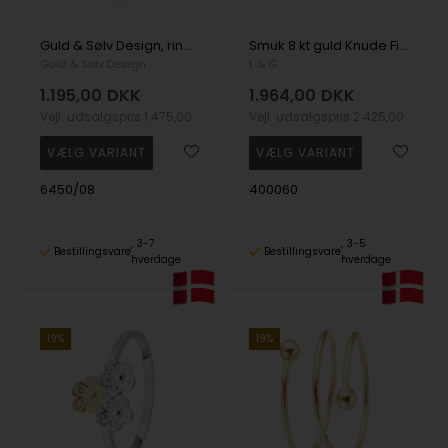
Guld & Sølv Design, ring i 8 karat guld med hjerter
Smuk 8 kt guld Knude Fingerring fra L & G
Guld & Sølv Design
L & G
1.195,00
DKK
1.964,00
DKK
Vejl. udsalgspris
1.475,00
Vejl. udsalgspris
2.425,00
6450/08
400060
3-7
3-5
Bestillingsvare
Bestillingsvare
hverdage
hverdage
19%
19%