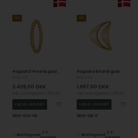
19%
19%
Aagaard 14 karat guld Snoet Cirkel fingerring
Aagaard 8 karat guld Måne fingerring
Aagaard
Aagaard
2.426,00
DKK
1.697,00
DKK
Vejl. udsalgspris
2.995,00
Vejl. udsalgspris
2.095,00
1800-G14-06
1800-G8-11
3-5
3-5
Bestillingsvare
Bestillingsvare
hverdage
hverdage