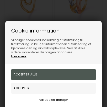
Bølget ring 8 kt. guld fra Guld & Sølv Design
Sammenflettet 3 farvet ring 8 kt. guld fra Guld & Sølv Design
Cookie information
Guld & Sølv Design
Guld & Sølv Design
1.944,00
DKK
4.455,00
DKK
Vi bruger cookies til indsamling af statistik og til
trafikmåling. Vi bruger informationen til forbedring af
Vejl. udsalgspris
2.400,00
Vejl. udsalgspris
5.500,00
hjemmesiden og din købsoplevelse. Ved at klikke
videre, accepterer du brugen af cookies.
Læs mere
6408-08
6412/08
3-7
3-7
Bestillingsvare
Bestillingsvare
hverdage
hverdage
19%
19%
Vis cookie detaljer