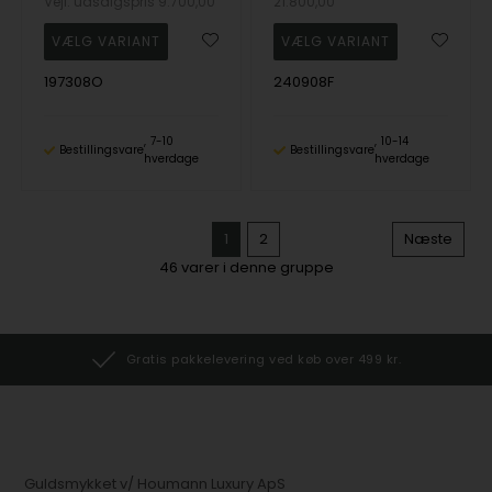
Vejl. udsalgspris
9.700,00
21.800,00
197308O
240908F
7-10
10-14
Bestillingsvare
Bestillingsvare
hverdage
hverdage
1
2
Næste
46
varer i denne gruppe
Gratis pakkelevering ved køb over 499 kr.
Guldsmykket v/ Houmann Luxury ApS