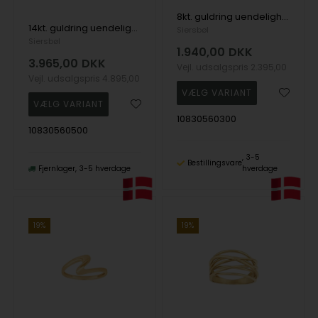
8kt. guldring uendelighed, fra Siersbøl
14kt. guldring uendelighed , fra Siersbøl
Siersbøl
Siersbøl
1.940,00
DKK
3.965,00
DKK
Vejl. udsalgspris
2.395,00
Vejl. udsalgspris
4.895,00
10830560300
10830560500
3-5
Bestillingsvare
Fjernlager
3-5 hverdage
hverdage
19%
19%