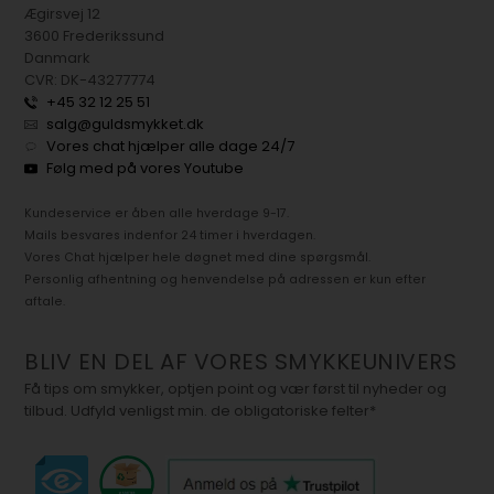
Ægirsvej 12
3600 Frederikssund
Danmark
CVR: DK-43277774
+45 32 12 25 51
salg@guldsmykket.dk
Vores chat hjælper alle dage 24/7
Følg med på vores Youtube
Kundeservice er åben alle hverdage 9-17.
Mails besvares indenfor 24 timer i hverdagen.
Vores Chat hjælper hele døgnet med dine spørgsmål.
Personlig afhentning og henvendelse på adressen er kun efter
aftale.
BLIV EN DEL AF VORES SMYKKEUNIVERS
Få tips om smykker, optjen point og vær først til nyheder og
tilbud. Udfyld venligst min. de obligatoriske felter*