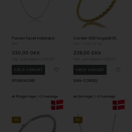
Panser facet halskæder i sort rhodineret sterling sølv 1,2 mm / tråd 0,4 mm, 38-100 cm
Cordel-925 forgyldt Sterlingsølv-Fås i flere bredder og længder
BNH
San - Links of Joy
330,00
DKK
239,00
DKK
Vejl. udsalgspris
365,00
Vejl. udsalgspris
295,00
SPSR04038F
SAN-CORDEL
På eget lager
1-3 hverdage
Fjernlager
1-5 hverdage
10%
15%