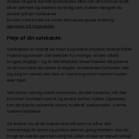
ønsker at gøre det lidt anderledes. Men når alt kommer til alt,
så er det helt og aldeles op til dig selv, hvilken længde du
ønsker på din halskæde.
Du kan med fordel se vores størrelses guide omkring
længder på halskæder
.
Pleje af din sølvkæde:
Sølvkæder er blandt de mest populære smykker blandt både
mænd og kvinder. Det betyder for mange, at den oftest
bruges dagligt – og er det tilfældet, bliver kæden let poleret
af din hud eller tøj i løbet af dagen. Anderledes forholder det
sig dog for sølvet, der ikke er i berøring med hverken huden
eller tøjet.
Sølv bliver nemlig mørkt med tiden, da det oxiderer, når det
kommer i kontakt med ilt og andre stoffer i luften. Ligeledes
kan din kæde opsamle snavs, hudfedt, sæberester, creme
mellem leddene.
Så ønsker du, at din kæde skal stå som ny, så er det
nødvendigt at rense og polere den en gang imellem. Har du
brugt din kæde gennem lang tid, uden at den er blevet renset