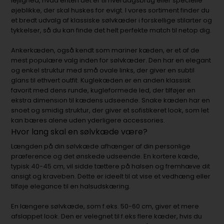
lejlighed, hvad enten det er til hverdagsbrug eller specielle
øjeblikke, der skal huskes for evigt. I vores sortiment finder du
et bredt udvalg af klassiske sølvkæder i forskellige stilarter og
tykkelser, så du kan finde det helt perfekte match til netop dig.
Ankerkæden, også kendt som mariner kæden, er et af de
mest populære valg inden for sølvkæder. Den har en elegant
og enkel struktur med små ovale links, der giver en subtil
glans til ethvert outfit. Kuglekæden er en anden klassisk
favorit med dens runde, kugleformede led, der tilføjer en
ekstra dimension til kædens udseende. Snake kæden har en
snoet og smidig struktur, der giver et sofistikeret look, som let
kan bæres alene uden yderligere accessories.
Hvor lang skal en sølvkæde være?
Længden på din sølvkæde afhænger af din personlige
præference og det ønskede udseende. En kortere kæde,
typisk 40-45 cm, vil sidde tættere på halsen og fremhæve dit
ansigt og kraveben. Dette er ideelt til at vise et vedhæng eller
tilføje elegance til en halsudskæring.
En længere sølvkæde, som f.eks. 50-60 cm, giver et mere
afslappet look. Den er velegnet til f.eks flere kæder, hvis du