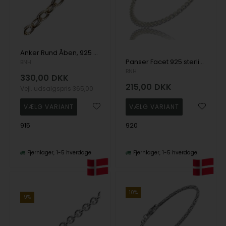
Anker Rund Åben, 925 sterling sølv
Panser Facet 925 sterling sølv armbånd og halskæde
BNH
BNH
330,00
DKK
215,00
DKK
Vejl. udsalgspris
365,00
915
920
Fjernlager
1-5 hverdage
Fjernlager
1-5 hverdage
10%
9%