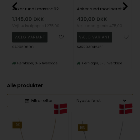
Anker rund rhodineret 925 sterling sølv halskæde 1,3 mm bred (tråd 0,30) og længde 42-45 cm (med ekstra øsken)
Anker rund i massivt 925 sterling sølv halskæde 2,3 mm bred (tråd 0,80) og længde 60 cm
430,00
DKK
1.145,00
DKK
Vejl. udsalgspris
475,00
Vejl. udsalgspris
1.275,00
SARR0304245F
SAR08060C
Fjernlager, 3-5 hverdage
Fjernlager, 3-5 hverdage
Alle produkter
Filtrer efter
19%
10%