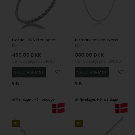
Cordel-925 Sterlingsølv-Fås i flere bredder og længder
Bismark sølv halskæde i flere bredder og længder
BNH
BNH
460,00
DKK
880,00
DKK
Vejl. udsalgspris
510,00
Vejl. udsalgspris
1.035,00
948
945
Fjernlager
1-5 hverdage
Fjernlager
1-5 hverdage
11%
11%