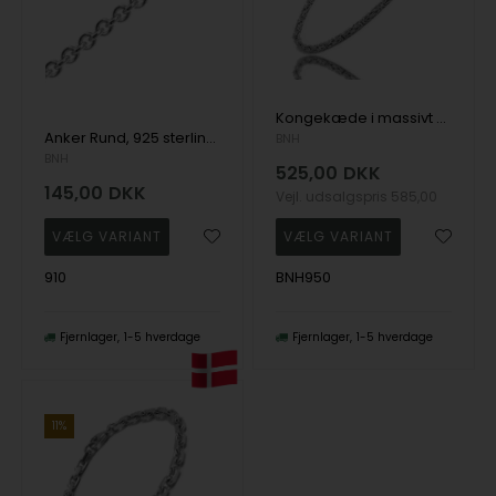
Kongekæde i massivt 925 sølv - armbånd og halskæde i flere bredder og længder
Anker Rund, 925 sterling sølv armbånd og halskæder i flere længder
BNH
BNH
525,00
DKK
145,00
DKK
Vejl. udsalgspris
585,00
910
BNH950
Fjernlager
1-5 hverdage
Fjernlager
1-5 hverdage
11%