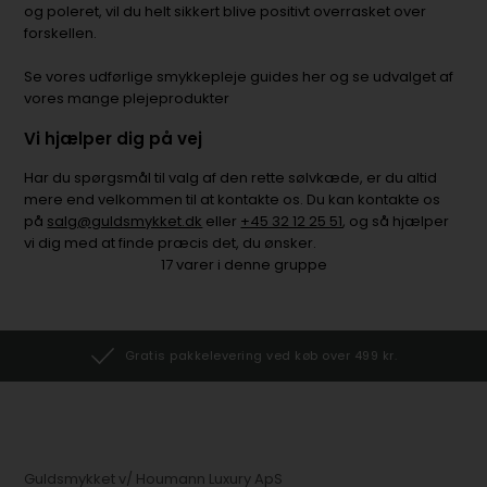
og poleret, vil du helt sikkert blive positivt overrasket over
forskellen.
Se vores udførlige smykkepleje guides her og se udvalget af
vores mange plejeprodukter
Vi hjælper dig på vej
Har du spørgsmål til valg af den rette sølvkæde, er du altid
mere end velkommen til at kontakte os. Du kan kontakte os
på
salg@guldsmykket.dk
eller
+45 32 12 25 51
, og så hjælper
vi dig med at finde præcis det, du ønsker.
17
varer i denne gruppe
Gratis pakkelevering ved køb over 499 kr.
Guldsmykket v/ Houmann Luxury ApS