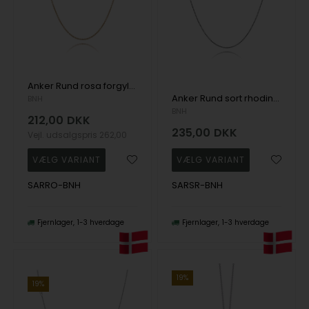
Anker Rund rosa forgyldt, 925 sterling sølv armbånd og halskæder i flere længder
Anker Rund sort rhodineret, 925 sterling halskæder i flere længder & bredder
BNH
BNH
212,00
DKK
235,00
DKK
Vejl. udsalgspris
262,00
SARRO-BNH
SARSR-BNH
Fjernlager
1-3 hverdage
Fjernlager
1-3 hverdage
19%
19%