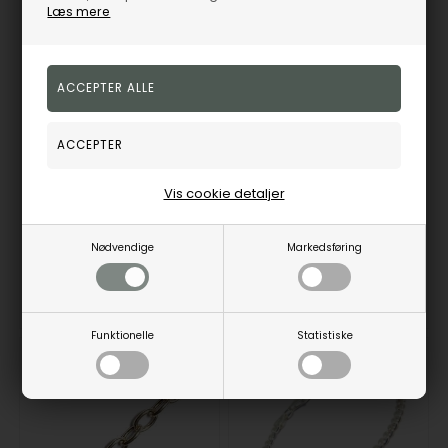
Læs mere
925 sterling sølv slangekæde armbånd og halskæde
Oxyderet 925 sterling sølv slange armbånd og halskæde
BNH
BNH
105,00
DKK
195,00
DKK
Vis cookie detaljer
930
932
Nødvendige
Markedsføring
Fjernlager
1-5 hverdage
Fjernlager
1-5 hverdage
Funktionelle
Statistiske
10%
10%