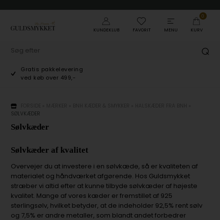
0
KUNDEKLUB
FAVORIT
MENU
KURV
Gratis pakkelevering
ved køb over 499,-
FORSIDE
»
MÆRKER
»
BNH KÆDER & SMYKKER
»
HALSKÆDER FRA BNH
»
SØLVKÆDER
Sølvkæder
Sølvkæder af kvalitet
Overvejer du at investere i en sølvkæde, så er kvaliteten af
materialet og håndværket afgørende. Hos Guldsmykket
stræber vi altid efter at kunne tilbyde sølvkæder af højeste
kvalitet. Mange af vores kæder er fremstillet af 925
sterlingsølv, hvilket betyder, at de indeholder 92,5% rent sølv
og 7,5% er andre metaller, som blandt andet forbedrer