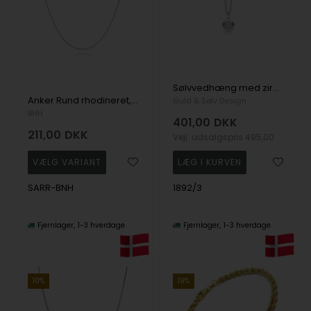
Sølvvedhæng med zirkonia og kæde
Anker Rund rhodineret, 925 sterling sølv halskæder i flere længder og bredder
Guld & Sølv Design
BNH
401,00
DKK
211,00
DKK
Vejl. udsalgspris
495,00
SARR-BNH
1892/3
Fjernlager
1-3 hverdage
Fjernlager
1-3 hverdage
10%
19%