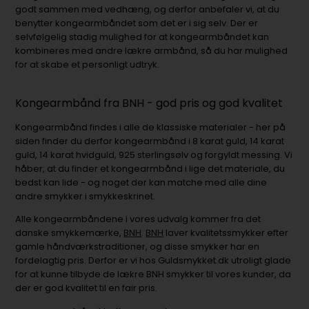
godt sammen med vedhæng, og derfor anbefaler vi, at du
benytter kongearmbåndet som det er i sig selv. Der er
selvfølgelig stadig mulighed for at kongearmbåndet kan
kombineres med andre lækre armbånd, så du har mulighed
for at skabe et personligt udtryk.
Kongearmbånd fra BNH - god pris og god kvalitet
Kongearmbånd findes i alle de klassiske materialer - her på
siden finder du derfor kongearmbånd i 8 karat guld, 14 karat
guld, 14 karat hvidguld, 925 sterlingsølv og forgyldt messing. Vi
håber, at du finder et kongearmbånd i lige det materiale, du
bedst kan lide - og noget der kan matche med alle dine
andre smykker i smykkeskrinet.
Alle kongearmbåndene i vores udvalg kommer fra det
danske smykkemærke,
BNH
.
BNH
laver kvalitetssmykker efter
gamle håndværkstraditioner, og disse smykker har en
fordelagtig pris. Derfor er vi hos Guldsmykket.dk utroligt glade
for at kunne tilbyde de lækre BNH smykker til vores kunder, da
der er god kvalitet til en fair pris.