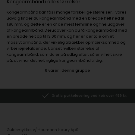
Kongearmbånd i alle størrelser
Kongearmbånd kan fås i mange forskellige størrelser. I vores
udvalg finder du kongearmbånd med en bredde helt ned til
1,80 mm, og dette er en af de mest feminine og fine udgaver
af kongearmbånd. Derudover kan du få kongearmbånd med
en bredde helt op til 13,00 mm, og her er der tale om et
massivt armbånd, der virkelig tiltrækker opmærksomhed og
virker iøjnefaldende. Uanset hvilken størrelse af
kongearmbånd, som du er på udkig efter, så er vi helt sikre
på, at vi har det helt rigtige kongearmbånd til dig.
6
varer i denne gruppe
Gratis pakkelevering ved køb over 499 kr.
Guldsmykket v/ Houmann Luxury ApS