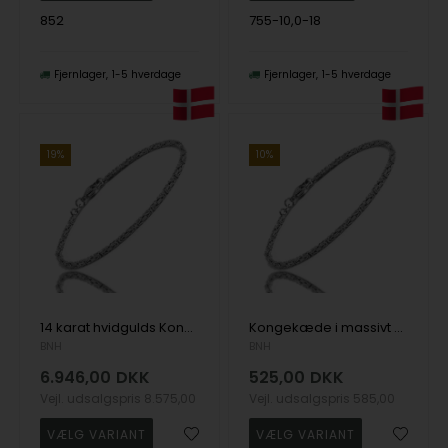
852
755-10,0-18
Fjernlager
1-5 hverdage
Fjernlager
1-5 hverdage
19%
10%
14 karat hvidgulds Konge armbånd og halskæde
Kongekæde i massivt 925 sølv - armbånd og halskæde i flere bredder og længder
BNH
BNH
6.946,00
DKK
525,00
DKK
Vejl. udsalgspris
8.575,00
Vejl. udsalgspris
585,00