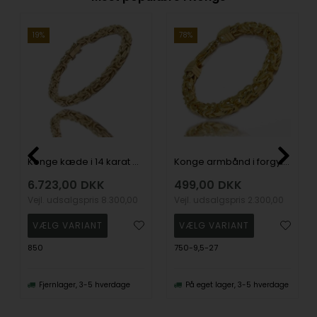
19%
78%
Konge kæde i 14 karat Massivt Guld, fra Danske BNH
Konge armbånd i forgyldt sterling sølv, 9,5 mm bred og 27 mm lang**
6.723,00
DKK
499,00
DKK
Vejl. udsalgspris
8.300,00
Vejl. udsalgspris
2.300,00
850
750-9,5-27
Fjernlager, 3-5 hverdage
På eget lager, 3-5 hverdage