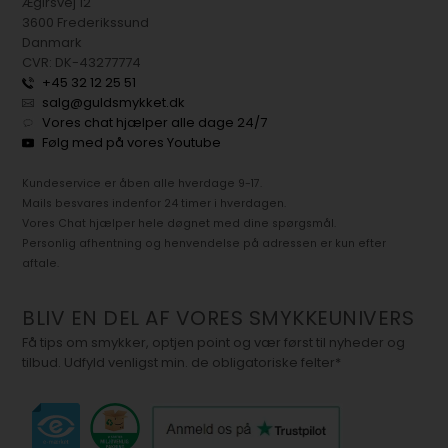
Ægirsvej 12
3600 Frederikssund
Danmark
CVR: DK-43277774
+45 32 12 25 51
salg@guldsmykket.dk
Vores chat hjælper alle dage 24/7
Følg med på vores Youtube
Kundeservice er åben alle hverdage 9-17.
Mails besvares indenfor 24 timer i hverdagen.
Vores Chat hjælper hele døgnet med dine spørgsmål.
Personlig afhentning og henvendelse på adressen er kun efter
aftale.
BLIV EN DEL AF VORES SMYKKEUNIVERS
Få tips om smykker, optjen point og vær først til nyheder og
tilbud. Udfyld venligst min. de obligatoriske felter*