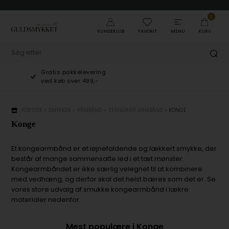
0
KUNDEKLUB
FAVORIT
MENU
KURV
Gratis pakkelevering
ved køb over 499,-
FORSIDE
»
SMYKKER
»
ARMBÅND
»
STANDARD ARMBÅND
»
KONGE
Konge
Et kongearmbånd er et iøjnefaldende og lækkert smykke, der
består af mange sammensatte led i et tæt mønster.
Kongearmbåndet er ikke særlig velegnet til at kombinere
med vedhæng, og derfor skal det helst bæres som det er. Se
vores store udvalg af smukke kongearmbånd i lækre
materialer nedenfor.
Mest populære i Konge