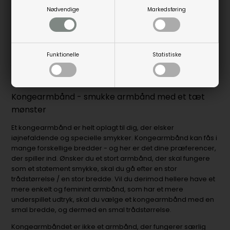
Nødvendige
Markedsføring
855
850
Fjernlager
1-5 hverdage
Fjernlager
1-5 hverdage
Funktionelle
Statistiske
Kongearmbånd - smukke armbånd med et tæt
mønster
Et kongearmbånd er helt oplagt til dig, der elsker
iøjnefaldende og specielle smykker. Kongearmbånd kan fås i
mange forskellige bredder - og her er det dine præferencer,
der spiller ind. Ønsker du et stort armbånd, der skal fungere
som et statement smykke, skal du gå efter en stor
trådstørrelse / en stor bredde. Vil du derimod hellere have et
mere enkelt og feminint armbånd, som har et mere
underspillet udtryk, skal du vælge et kongearmbånd med en
smal bredde, og dermed en smal trådstørrelse.
Kongearmbåndet er ikke et armbånd, der fungerer særlig