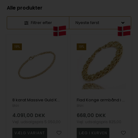
Alle produkter
Filtrer efter
19%
19%
8 karat Massive Guld Konge armbånd og halskæde fra Danske BNH - 2 bredder og 12 længder
Flad Konge armbånd i forgyldt messing, 18½ cm og 10,0 mm
BNH
BNH
4.091,00
DKK
668,00
DKK
Vejl. udsalgspris
5.050,00
Vejl. udsalgspris
825,00