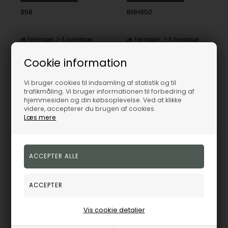
858
BNH950
Fjernlager
1-5 hverdage
Fjernlager
1-5 hverdage
Cookie information
19%
Vi bruger cookies til indsamling af statistik og til
19%
trafikmåling. Vi bruger informationen til forbedring af
hjemmesiden og din købsoplevelse. Ved at klikke
videre, accepterer du brugen af cookies.
Læs mere
14 karat Flad Konge armbånd og halskæde
Konge kæde i 14 karat Massivt Guld, fra Danske BNH
BNH
BNH
26.507,00
DKK
6.723,00
DKK
Vejl. udsalgspris
Vis cookie detaljer
32.725,00
Vejl. udsalgspris
8.300,00