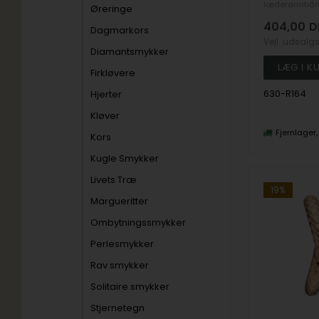
læderarmbå
Øreringe
404,00
D
Dagmarkors
Vejl. udsalg
Diamantsmykker
Firkløvere
630-R164
Hjerter
Kløver
Fjernlager
Kors
Kugle Smykker
Livets Træ
19%
Margueritter
Ombytningssmykker
Perlesmykker
Rav smykker
Solitaire smykker
Stjernetegn