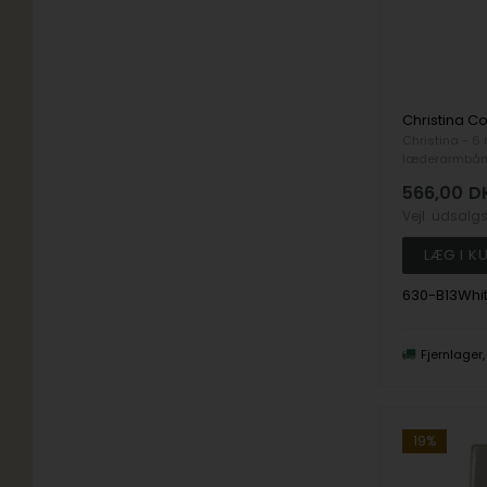
Christina - 
læderarmbå
566,00
D
Vejl. udsalg
630-B13Whi
Fjernlager
19%