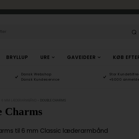
BRYLLUP
URE
GAVEIDEER
KØB EFTE
Dansk Webshop
Stor Kundetilfredshed
Dansk Kundeservice
+5000 anmeldelser
L 6 MM LÆDERARMBÅND
»
DOUBLE CHARMS
e Charms
arms til 6 mm Classic læderarmbånd