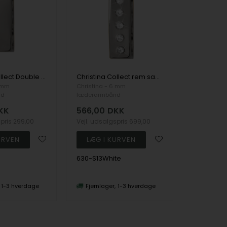
Christina Collect Double Charm rings
Christina Collect rem samle charm med hvide sten ings
6 mm
Christina - 6 mm
nd
læderarmbånd
KK
566,00
DKK
spris
299,00
Vejl. udsalgspris
699,00
630-S13White
1-3 hverdage
Fjernlager
1-3 hverdage