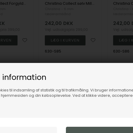
Christina Collect Forgyldt Sølv Snake It Dobbelt Slange Charm
Christina Collect sølv Million Love smal hjerte ranke, model 630-S85
6 mm
Christina - 6 mm
Christina -
nd
læderarmbånd
læderarmb
KK
242,00
DKK
242,00
spris
399,00
Vejl. udsalgspris
299,00
Vejl. udsa
630-S85
630-S86
1-3 hverdage
Fjernlager
1-3 hverdage
Fjernlag
 information
ies til indsamling af statistik og til trafikmåling. Vi bruger informatione
19%
19%
f hjemmesiden og din købsoplevelse. Ved at klikke videre, accepter