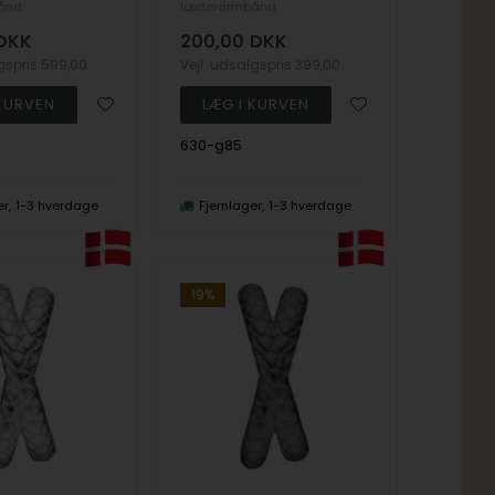
ånd
læderarmbånd
DKK
200,00
DKK
lgspris
599,00
Vejl. udsalgspris
399,00
630-g85
er
1-3 hverdage
Fjernlager
1-3 hverdage
19%