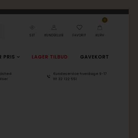
0
SET
KUNDEKLUB
FAVORIT
KURV
R PRIS
LAGER TILBUD
GAVEKORT
Kundeservice hverdage 9-17
100 d
tlf 32 122 551
365 d