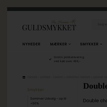
NYHEDER
MÆRKER
SMYKKER
hop
Gratis pakkelevering
/10
ved køb over 499,-
FORSIDE
»
SMYKKER
»
CHARMS
»
CHRISTINA CHARMS
»
CHARMS TI
Doubl
Smykker
Sommer Udsalg - op til
Double ch
+50%