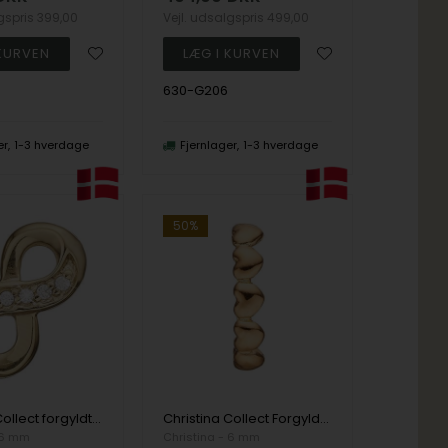
lgspris
399,00
Vejl. udsalgspris
499,00
630-G206
er
1-3 hverdage
Fjernlager
1-3 hverdage
50%
Christina Collect forgyldt sølv Evigheds charm med 6 hvide ægte topaser, Eternity Double charm med glat overflade, model 630-G164
Christina Collect Forgyldt Sølv Million Love Elegant Lille Hjerte Charm
 6 mm
Christina - 6 mm