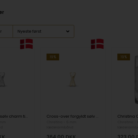
er
er
19%
19%
Cross-over sølv charm til 6 mm læderarmbånd fra Christina Collect
Cross-over forgyldt sølv charm til 6 mm læderarmbånd fra Christina Collect
6 mm
Christina - 6 mm
Christina -
nd
læderarmbånd
læderarmb
KK
364,00
DKK
323,00