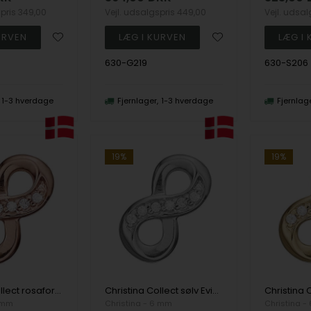
spris
349,00
Vejl. udsalgspris
449,00
Vejl. udsa
630-G219
630-S206
1-3 hverdage
Fjernlager
1-3 hverdage
Fjernlag
19%
19%
Christina Collect rosaforgyldt sølv Evigheds charm med 6 hvide ægte topaser, Eternity Double charm med blank overflade, model 630-R164
Christina Collect sølv Evigheds charm med 6 hvide ægte topaser, Eternity Double charm med glat overflade, model 630-S164
6 mm
Christina - 6 mm
Christina -