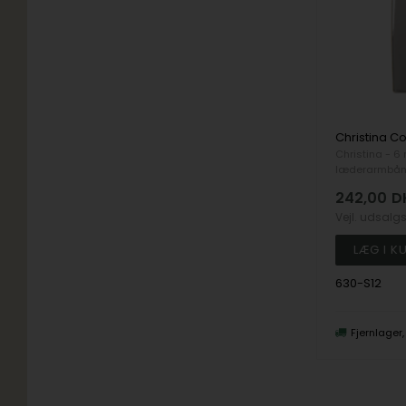
Christina - 
læderarmbå
242,00
D
Vejl. udsalg
630-S12
Fjernlager