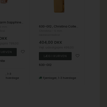
Double charm Sapphires, rosa forgyldt charm fra Christina Collect
630-G12 , Christina Collect rem samle charm
 6 mm
ånd
Christina - 6 mm
læderarmbånd
DKK
404,00
DKK
lgspris
799,00
Vejl. udsalgspris
499,00
ite
630-G12
1-3
hverdage
Fjernlager
1-3 hverdage