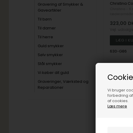
Gravering af Smykker &
Christina - 
Gaveartikler
læderarmbå
Til børn
323,00
D
Til damer
Vejl. udsalg
Til herre
Guld smykker
630-G86
Sølv smykker
Stål smykker
Fjernlager
Vi køber dit guld
Cookie
Graveringer, Værksted og
Reparationer
Vi bruger cook
19%
forbedring a
af cookies.
Læs mere