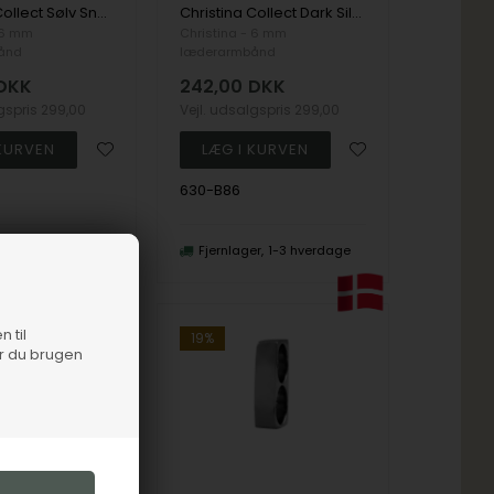
Christina Collect Sølv Snake it slange kryds, model 630-S86
Christina Collect Dark Silver Snake It Dobbelt Slange Charm
 6 mm
Christina - 6 mm
ånd
læderarmbånd
DKK
242,00
DKK
lgspris
299,00
Vejl. udsalgspris
299,00
630-B86
er
1-3 hverdage
Fjernlager
1-3 hverdage
n til
19%
er du brugen