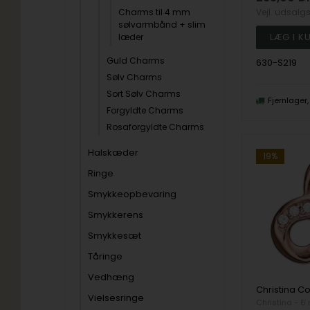
Charms til 4 mm
Vejl. udsalg
sølvarmbånd + slim
læder
Guld Charms
630-S219
Sølv Charms
Sort Sølv Charms
Fjernlager
Forgyldte Charms
Rosaforgyldte Charms
Halskæder
19%
Ringe
Smykkeopbevaring
Smykkerens
Smykkesæt
Tåringe
Vedhæng
Vielsesringe
Christina - 