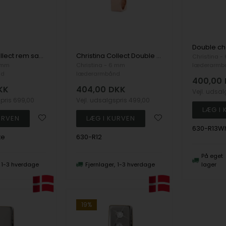
Christina Collect rem samle charm med hvide sten rings i sort sølv
Christina Collect Double Charm rings
Christina -
6 mm
Christina - 6 mm
læderarmb
nd
læderarmbånd
400,00
KK
404,00
DKK
Vejl. udsa
spris
699,00
Vejl. udsalgspris
499,00
630-R13Wh
te
630-R12
På eget
1-3 hverdage
Fjernlager
1-3 hverdage
lager
19%