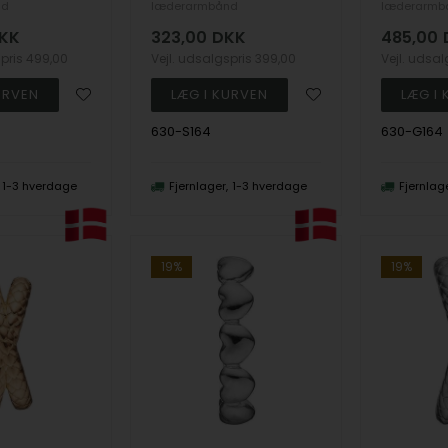
nd
læderarmbånd
læderarmb
KK
323,00
DKK
485,00
spris
499,00
Vejl. udsalgspris
399,00
Vejl. udsa
630-S164
630-G164
1-3 hverdage
Fjernlager
1-3 hverdage
Fjernlag
19%
19%