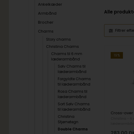
Ankelkæder
Alle produkt
Armbånd
Brocher
Filtrer eft
Charms
Story charms
Christina Charms
Charms til 6 mm
19%
læderarmbånd
Sølv Charms til
læderarmbånd
Forgyldte Charms
til læderarmbånd
Rosa Charms til
læderarmbånd
Sort Sølv Charms
til læderarmbånd
Christina
Christina - 
Stjernetegn
læderarmbå
Double Charms
283,00
D