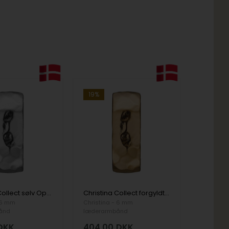
19%
Christina Collect sølv Oplev dobbelt charm til læderarmbånd, Experience Double charm med hammerslået overflade, model 630-S206
Christina Collect forgyldt sølv Oplev dobbelt charm til læderarmbånd, Experience Double charm med hammerslået overflade, model 630-G206
 6 mm
Christina - 6 mm
ånd
læderarmbånd
DKK
404,00
DKK