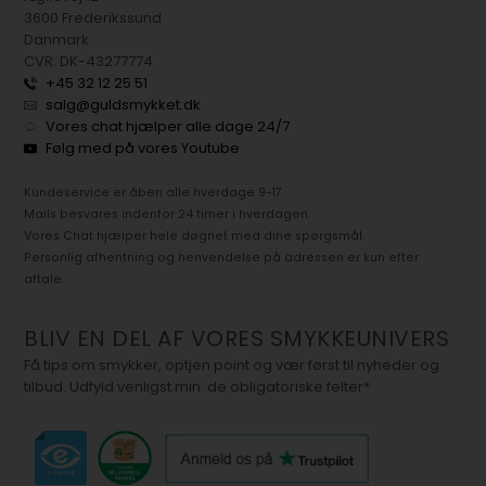
3600 Frederikssund
Danmark
CVR: DK-43277774
+45 32 12 25 51
salg@guldsmykket.dk
Vores chat hjælper alle dage 24/7
Følg med på vores Youtube
Kundeservice er åben alle hverdage 9-17.
Mails besvares indenfor 24 timer i hverdagen.
Vores Chat hjælper hele døgnet med dine spørgsmål.
Personlig afhentning og henvendelse på adressen er kun efter
aftale.
BLIV EN DEL AF VORES SMYKKEUNIVERS
Få tips om smykker, optjen point og vær først til nyheder og
tilbud. Udfyld venligst min. de obligatoriske felter*