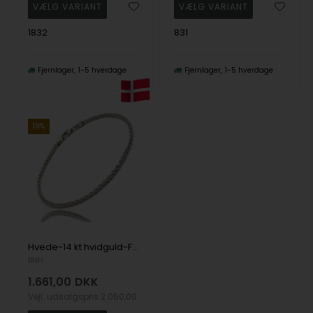
1832
831
Fjernlager
1-5 hverdage
Fjernlager
1-5 hverdage
19%
Hvede-14 kt hvidguld-Fås i flere bredder og længder
BNH
1.661,00
DKK
Vejl. udsalgspris
2.050,00