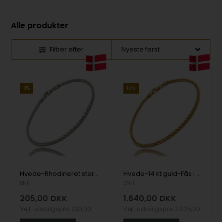
Alle produkter
Filtrer efter
11%
19%
Hvede-Rhodineret sterling sølv halskæder i flere længder og bredder
Hvede-14 kt guld-Fås i flere bredder og længder
BNH
BNH
205,00
DKK
1.640,00
DKK
Vejl. udsalgspris
230,00
Vejl. udsalgspris
2.025,00