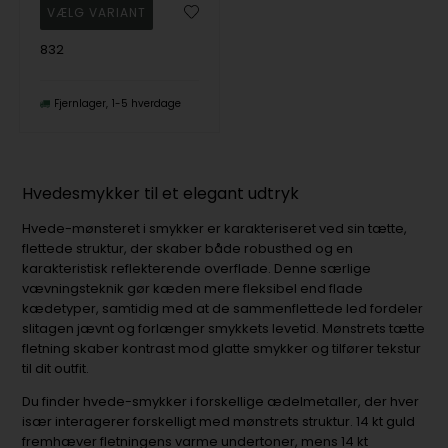
832
Fjernlager
1-5 hverdage
Hvedesmykker til et elegant udtryk
Hvede-mønsteret i smykker er karakteriseret ved sin tætte,
flettede struktur, der skaber både robusthed og en
karakteristisk reflekterende overflade. Denne særlige
vævningsteknik gør kæden mere fleksibel end flade
kædetyper, samtidig med at de sammenflettede led fordeler
slitagen jævnt og forlænger smykkets levetid. Mønstrets tætte
fletning skaber kontrast mod glatte smykker og tilfører tekstur
til dit outfit.
Du finder hvede-smykker i forskellige ædelmetaller, der hver
især interagerer forskelligt med mønstrets struktur. 14 kt guld
fremhæver fletningens varme undertoner, mens 14 kt