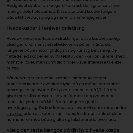
Hvidguldet skaber en køligere kontrast, der ligner sølv men
med guldets holdbarhed. Disse
standard kæder
fungerer
både til hverdagsbrug og mere formelle lejligheder.
Hvedekæder til enhver anledning
Hvede-mønstrets flettede struktur gør disse kæder særligt
alsidige, fordi mønstret reflekterer lys på en måde, der
fungerer både i naturligt dagslys og kunstig belysning. De
flettede led skaber en subtil tekstur, der ikke konkurrerer med
mønstre i tøjet, men samtidig tilføjer visuel interesse til enkle
outfits.
Når du vælger en hvede-kæde til aftenbrug, fanger
mønstrets flettede overflade lyset på en måde, der skaber
bevægelse og dybde. De tykkere varianter på 1,7-2,0 mm
giver mere tilstedeværelse ved formelle begivenheder,
mens de tyndere på 1,0-1,3 mm fungerer godt til
hverdagsstyling. Du kan kombinere hvede-kæder med andre
smykker
uden at skabe visuelt kaos, fordi mønstrets struktur
harmonerer med både glatte og teksturerede overflader.
Vælg den rette længde på din hvid hvede kæde