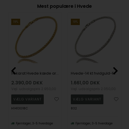
Mest populære i Hvede
19%
19%
14 karat Hvede kæde armbånd, 18½ cm og 1,3 mm
Hvede-14 kt hvidguld-Fås i flere bredder og længder
2.390,00
DKK
1.661,00
DKK
Vejl. udsalgspris
2.950,00
Vejl. udsalgspris
2.050,00
H1413018C
832
Fjernlager, 3-5 hverdage
Fjernlager, 3-5 hverdage