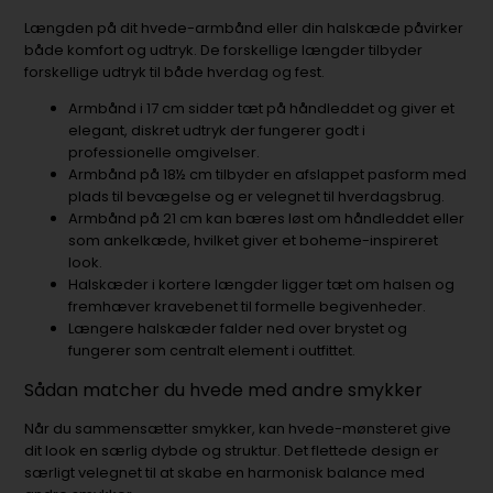
Længden på dit hvede-armbånd eller din halskæde påvirker
både komfort og udtryk. De forskellige længder tilbyder
forskellige udtryk til både hverdag og fest.
Armbånd i 17 cm sidder tæt på håndleddet og giver et
elegant, diskret udtryk der fungerer godt i
professionelle omgivelser.
Armbånd på 18½ cm tilbyder en afslappet pasform med
plads til bevægelse og er velegnet til hverdagsbrug.
Armbånd på 21 cm kan bæres løst om håndleddet eller
som ankelkæde, hvilket giver et boheme-inspireret
look.
Halskæder i kortere længder ligger tæt om halsen og
fremhæver kravebenet til formelle begivenheder.
Længere halskæder falder ned over brystet og
fungerer som centralt element i outfittet.
Sådan matcher du hvede med andre smykker
Når du sammensætter smykker, kan hvede-mønsteret give
dit look en særlig dybde og struktur. Det flettede design er
særligt velegnet til at skabe en harmonisk balance med