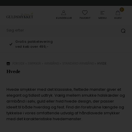
0
KUNDEKLUB
FAVORIT
MENU
KURV
Gratis pakkelevering
ved køb over 499,-
FORSIDE
»
SMYKKER
»
ARMBÅND
»
STANDARD ARMBÅND
»
HVEDE
Hvede
Hvede smykker med det klassiske, flettede mønster giver et
elegant og tidløst udtryk. Vælg mellem smukke halskæder og
armbånd i sølv, guld eller hvid hvede design, der passer
ideelt til både hverdag og fest. Find din foretrukne længde og
tykkelse i vores omfattende udvalg af håndlavede smykker
med det karakteristiske hvedemønster.