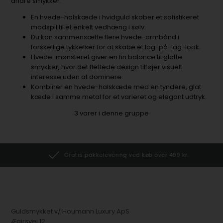
andre smykker.
En hvede-halskæde i hvidguld skaber et sofistikeret
modspil til et enkelt vedhæng i sølv.
Du kan sammensætte flere hvede-armbånd i
forskellige tykkelser for at skabe et lag-på-lag-look.
Hvede-mønsteret giver en fin balance til glatte
smykker, hvor det flettede design tilføjer visuelt
interesse uden at dominere.
Kombiner en hvede-halskæde med en tyndere, glat
kæde i samme metal for et varieret og elegant udtryk.
3
varer i denne gruppe
Gratis pakkelevering ved køb over 499 kr.
Guldsmykket v/ Houmann Luxury ApS
Ægirsvej 12