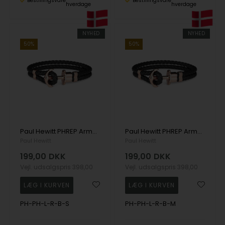
Bestillingsvare
Bestillingsvare
hverdage
hverdage
NYHED
NYHED
50%
50%
Paul Hewitt PHREP Armbånd rosaguldfarvet 17 cm - PH-PH-L-R-B-S
Paul Hewitt PHREP Armbånd rosaguldfarvet 18 cm - PH-PH-L-R-B-M
Paul Hewitt
Paul Hewitt
199,00
DKK
199,00
DKK
Vejl. udsalgspris
398,00
Vejl. udsalgspris
398,00
PH-PH-L-R-B-S
PH-PH-L-R-B-M