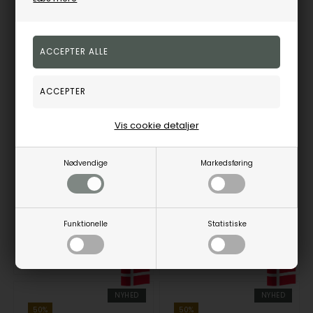
Paul Hewitt PHREP Armbånd 18 cm - PH-PH-L-S-B-M
Paul Hewitt PHREP Armbånd 19 cm - PH-PH-L-S-B-L
Paul Hewitt
Paul Hewitt
Vis cookie detaljer
199,00
DKK
199,00
DKK
Vejl. udsalgspris
398,00
Vejl. udsalgspris
398,00
Nødvendige
Markedsføring
PH-PH-L-S-B-M
PH-PH-L-S-B-L
Funktionelle
Statistiske
3-5
3-5
Bestillingsvare
Bestillingsvare
hverdage
hverdage
NYHED
NYHED
50%
50%