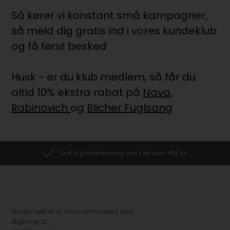
Så kører vi konstant små kampagner,
så meld dig gratis ind i vores kundeklub
og få først besked
Husk - er du klub medlem, så får du
altid 10% ekstra rabat på
Nava
,
Rabinovich
og
Blicher Fuglsang
Gratis pakkelevering ved køb over 499 kr.
Guldsmykket v/ Houmann Luxury ApS
Ægirsvej 12