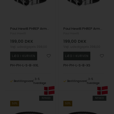
Paul Hewitt PHREP Armbånd 21 cm - PH-PH-L-S-B-XXL
Paul Hewitt PHREP Armbånd 16 cm - PH-PH-L-S-B-XS
Paul Hewitt
Paul Hewitt
199,00
DKK
199,00
DKK
Vejl. udsalgspris
398,00
Vejl. udsalgspris
398,00
PH-PH-L-S-B-XXL
PH-PH-L-S-B-XS
3-5
3-5
Bestillingsvare
Bestillingsvare
hverdage
hverdage
NYHED
NYHED
50%
50%