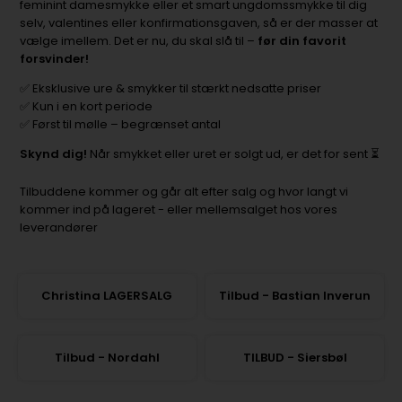
feminint damesmykke eller et smart ungdomssmykke til dig
selv, valentines eller konfirmationsgaven, så er der masser at
vælge imellem. Det er nu, du skal slå til –
før din favorit
forsvinder!
✅ Eksklusive ure & smykker til stærkt nedsatte priser
✅ Kun i en kort periode
✅ Først til mølle – begrænset antal
Skynd dig!
Når smykket eller uret er solgt ud, er det for sent ⏳
Tilbuddene kommer og går alt efter salg og hvor langt vi
kommer ind på lageret - eller mellemsalget hos vores
leverandører
Christina LAGERSALG
Tilbud - Bastian Inverun
Tilbud - Nordahl
TILBUD - Siersbøl