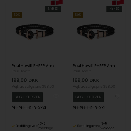
NYHED
NYHED
50%
50%
Paul Hewitt PHREP Armbånd rosaguldfarvet 22 cm - PH-PH-L-R-B-XXXL
Paul Hewitt PHREP Armbånd rosaguldfarvet 21 cm - PH-PH-L-R-B-XXL
Paul Hewitt
Paul Hewitt
199,00
DKK
199,00
DKK
Vejl. udsalgspris
398,00
Vejl. udsalgspris
398,00
PH-PH-L-R-B-XXXL
PH-PH-L-R-B-XXL
3-5
3-5
Bestillingsvare
Bestillingsvare
hverdage
hverdage