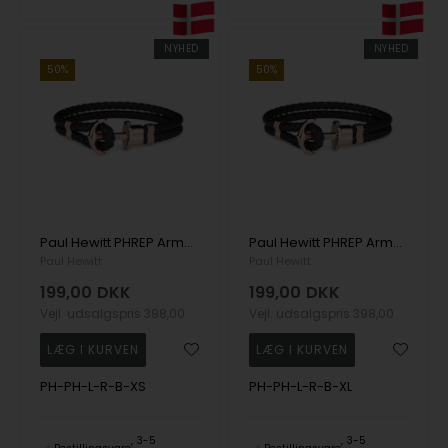
NYHED
NYHED
50%
50%
Paul Hewitt PHREP Armbånd rosaguldfarvet 16 cm - PH-PH-L-R-B-XS
Paul Hewitt PHREP Armbånd rosaguldfarvet 20 cm - PH-PH-L-R-B-XL
Paul Hewitt
Paul Hewitt
199,00
DKK
199,00
DKK
Vejl. udsalgspris
398,00
Vejl. udsalgspris
398,00
PH-PH-L-R-B-XS
PH-PH-L-R-B-XL
3-5
3-5