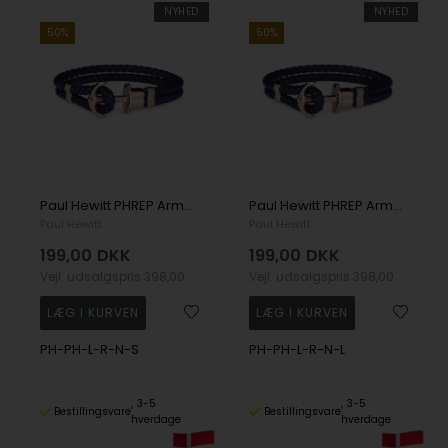
NYHED
NYHED
50%
50%
Paul Hewitt PHREP Armbånd rosaguldfarvet 17 cm - PH-PH-L-R-N-S
Paul Hewitt PHREP Armbånd rosaguldfarvet 19 cm - PH-PH-L-R-N-L
Paul Hewitt
Paul Hewitt
199,00
DKK
199,00
DKK
Vejl. udsalgspris
398,00
Vejl. udsalgspris
398,00
PH-PH-L-R-N-S
PH-PH-L-R-N-L
3-5
3-5
Bestillingsvare
Bestillingsvare
hverdage
hverdage