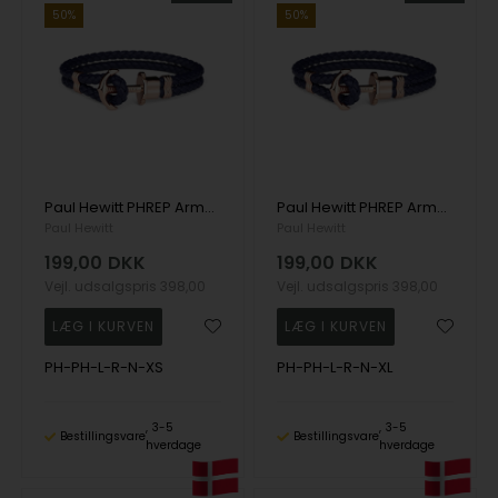
50%
50%
Paul Hewitt PHREP Armbånd rosaguldfarvet 16 cm - PH-PH-L-R-N-XS
Paul Hewitt PHREP Armbånd rosaguldfarvet 20 cm - PH-PH-L-R-N-XL
Paul Hewitt
Paul Hewitt
199,00
DKK
199,00
DKK
Vejl. udsalgspris
398,00
Vejl. udsalgspris
398,00
PH-PH-L-R-N-XS
PH-PH-L-R-N-XL
3-5
3-5
Bestillingsvare
Bestillingsvare
hverdage
hverdage