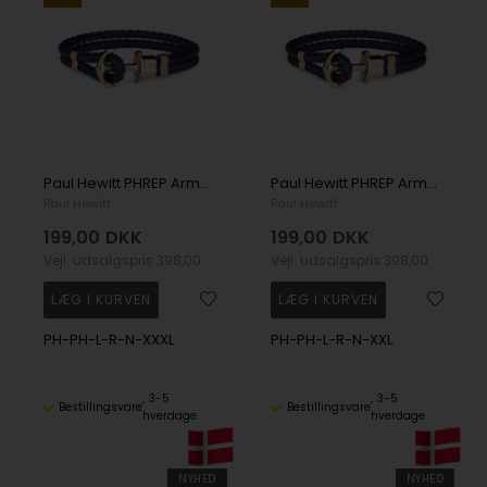
Paul Hewitt PHREP Armbånd rosaguldfarvet 22 cm - PH-PH-L-R-N-XXXL
Paul Hewitt PHREP Armbånd rosaguldfarvet 21 cm - PH-PH-L-R-N-XXL
Paul Hewitt
Paul Hewitt
199,00
DKK
199,00
DKK
Vejl. udsalgspris
398,00
Vejl. udsalgspris
398,00
PH-PH-L-R-N-XXXL
PH-PH-L-R-N-XXL
3-5
3-5
Bestillingsvare
Bestillingsvare
hverdage
hverdage
NYHED
NYHED