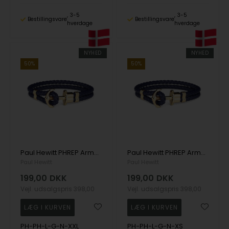
3-5
3-5
Bestillingsvare
Bestillingsvare
hverdage
hverdage
NYHED
NYHED
50%
50%
Paul Hewitt PHREP Armbånd guldfarvet 21 cm - PH-PH-L-G-N-XXL
Paul Hewitt PHREP Armbånd guldfarvet 16 cm - PH-PH-L-G-N-XS
Paul Hewitt
Paul Hewitt
199,00
DKK
199,00
DKK
Vejl. udsalgspris
398,00
Vejl. udsalgspris
398,00
PH-PH-L-G-N-XXL
PH-PH-L-G-N-XS