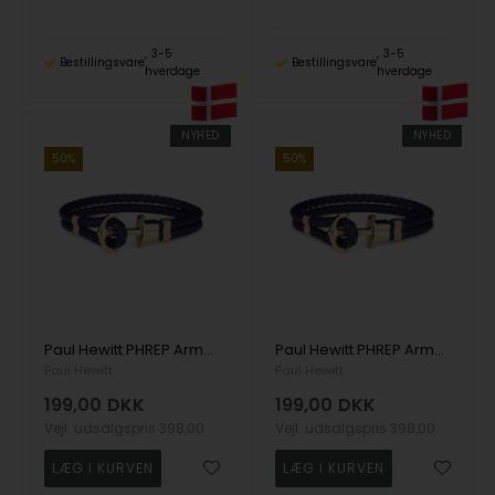
3-5
3-5
Bestillingsvare
Bestillingsvare
hverdage
hverdage
NYHED
NYHED
50%
50%
Paul Hewitt PHREP Armbånd guldfarvet 20 cm - PH-PH-L-G-N-XL
Paul Hewitt PHREP Armbånd guldfarvet 17 cm - PH-PH-L-G-N-S
Paul Hewitt
Paul Hewitt
199,00
DKK
199,00
DKK
Vejl. udsalgspris
398,00
Vejl. udsalgspris
398,00