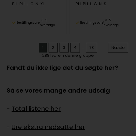
PH-PH-L-G-N-XL
PH-PH-L-G-N-S
3-5
3-5
Bestillingsvare
Bestillingsvare
hverdage
hverdage
1
2
3
4
...
73
Næste
2881
varer i denne gruppe
Fandt du ikke lige det du søgte her?
Så se vores mange andre udsalg
-
Total listene her
-
Ure ekstra nedsatte her