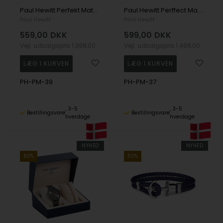
Paul Hewitt Perfekt Match Modest 28,0 mm - PH-PM-39
Paul Hewitt Perffect Match Miss Ocean 33,0 mm - PH-PM-37
Paul Hewitt
Paul Hewitt
559,00
DKK
599,00
DKK
Vejl. udsalgspris
1.398,00
Vejl. udsalgspris
1.498,00
PH-PM-39
PH-PM-37
3-5
3-5
Bestillingsvare
Bestillingsvare
hverdage
hverdage
NYHED
NYHED
60%
50%