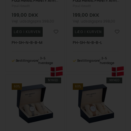
Paul Hewitt PHINITY Armbånd 18 cm - PH-SH-N-B-B-M
Paul Hewitt PHINITY Armbånd 19 cm - PH-SH-N-B-B-L
Paul Hewitt
Paul Hewitt
199,00
DKK
199,00
DKK
Vejl. udsalgspris
398,00
Vejl. udsalgspris
398,00
PH-SH-N-B-B-M
PH-SH-N-B-B-L
3-5
3-5
Bestillingsvare
Bestillingsvare
hverdage
hverdage
NYHED
NYHED
60%
60%