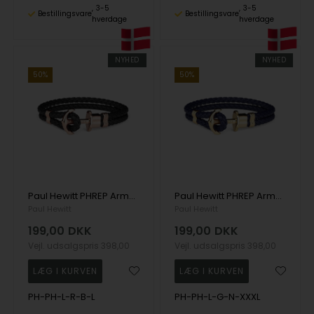
3-5
3-5
Bestillingsvare
Bestillingsvare
hverdage
hverdage
NYHED
NYHED
50%
50%
Paul Hewitt PHREP Armbånd rosaguldfarvet 19 cm - PH-PH-L-R-B-L
Paul Hewitt PHREP Armbånd guldfarvet 22 cm - PH-PH-L-G-N-XXXL
Paul Hewitt
Paul Hewitt
199,00
DKK
199,00
DKK
Vejl. udsalgspris
398,00
Vejl. udsalgspris
398,00
PH-PH-L-R-B-L
PH-PH-L-G-N-XXXL