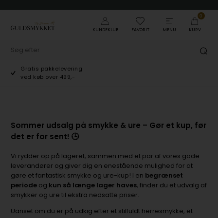
0
KUNDEKLUB
FAVORIT
MENU
KURV
Gratis pakkelevering
ved køb over 499,-
Sommer udsalg på smykke & ure – Gør et kup, før
det er for sent! 🕒
Vi rydder op på lageret, sammen med et par af vores gode
leverandører og giver dig en enestående mulighed for at
gøre et fantastisk smykke og ure-kup! I en
begrænset
periode
og
kun så længe lager haves
, finder du et udvalg af
smykker og ure til ekstra nedsatte priser.
Uanset om du er på udkig efter et stilfuldt herresmykke, et