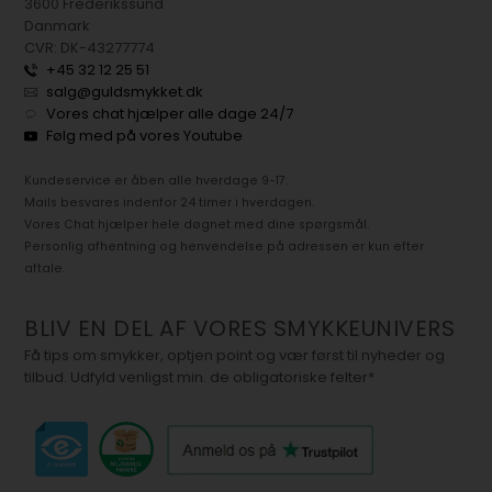
3600 Frederikssund
Danmark
CVR: DK-43277774
+45 32 12 25 51
salg@guldsmykket.dk
Vores chat hjælper alle dage 24/7
Følg med på vores Youtube
Kundeservice er åben alle hverdage 9-17.
Mails besvares indenfor 24 timer i hverdagen.
Vores Chat hjælper hele døgnet med dine spørgsmål.
Personlig afhentning og henvendelse på adressen er kun efter
aftale.
BLIV EN DEL AF VORES SMYKKEUNIVERS
Få tips om smykker, optjen point og vær først til nyheder og
tilbud. Udfyld venligst min. de obligatoriske felter*