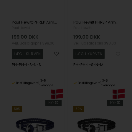
Paul Hewitt PHREP Armbånd 17 cm - PH-PH-L-S-N-S
Paul Hewitt PHREP Armbånd 18 cm - PH-PH-L-S-N-M
Paul Hewitt
Paul Hewitt
199,00
DKK
199,00
DKK
Vejl. udsalgspris
398,00
Vejl. udsalgspris
398,00
PH-PH-L-S-N-S
PH-PH-L-S-N-M
3-5
3-5
Bestillingsvare
Bestillingsvare
hverdage
hverdage
NYHED
NYHED
50%
50%