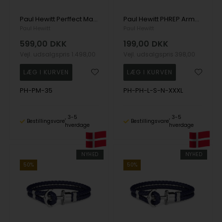
Paul Hewitt Perffect Match Everpulse 38,0 mm - PH-PM-35
Paul Hewitt PHREP Armbånd 22 cm - PH-PH-L-S-N-XXXL
Paul Hewitt
Paul Hewitt
599,00
DKK
199,00
DKK
Vejl. udsalgspris
1.498,00
Vejl. udsalgspris
398,00
PH-PM-35
PH-PH-L-S-N-XXXL
3-5
3-5
Bestillingsvare
Bestillingsvare
hverdage
hverdage
NYHED
NYHED
50%
50%