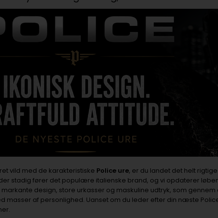
ret vild med de karakteristiske
Police ure
, er du landet det helt rigti
der stadig fører det populære italienske brand, og vi opdaterer løb
 markante design, store urkasser og maskuline udtryk, som gennem år
d masser af personlighed. Uanset om du leder efter din næste Police-kl
her.