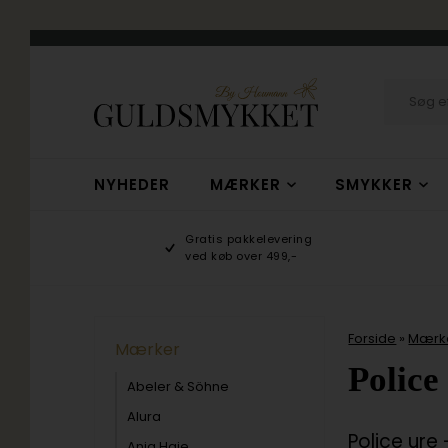
NYHEDER
MÆRKER
SMYKKER
hop
Gratis pakkelevering
/10
ved køb over 499,-
Forside
»
Mærk
Mærker
Police
Abeler & Söhne
Alura
Police ure 
Ania Haie