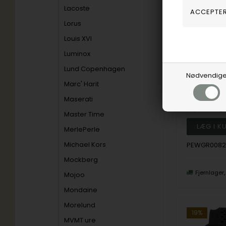
Lacoste
Lorus
Louis XVI
Luminox
Lund Copenhagen
Nødvendig
Police
Marc' Harit
2.066,00
Maserati
Vejl. udsalg
Master Time
MerlePerle
Michael Kors
PEWGR0082
Mockberg
Fjernlager
Mojoo
Mondaine
Morelund
19%
MVMT ure