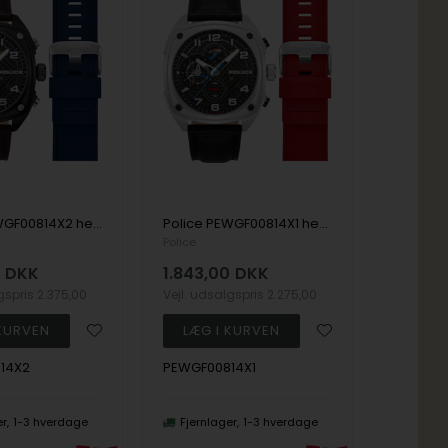
Police PEWGF00814X2 herreur Portland Chronograph 45mm 5ATM
Police PEWGF00814X1 herreur Portland Chronograph 45mm 5ATM
Police
0
DKK
1.843,00
DKK
lgspris
2.375,00
Vejl. udsalgspris
2.275,00
14X2
PEWGF00814X1
er
1-3 hverdage
Fjernlager
1-3 hverdage