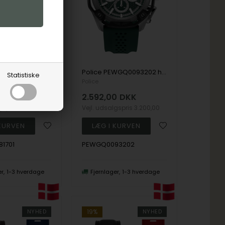
Police PEWGM0081701 herreur Scepter 46mm 5ATM
Police PEWGQ0093202 herreur Centurian Chronograph 46mm 5ATM
Statistiske
Police
DKK
2.592,00
DKK
lgspris
2.200,00
Vejl. udsalgspris
3.200,00
1701
PEWGQ0093202
er
1-3 hverdage
Fjernlager
1-3 hverdage
NYHED
19%
NYHED