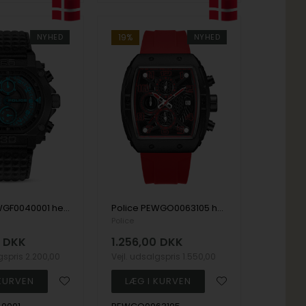
NYHED
19%
NYHED
Police PEWGF0040001 herreur Norwood Chronograph 45mm 5ATM
Police PEWGO0063105 herreur Coswig Chronograph 45mm 5ATM
Police
DKK
1.256,00
DKK
lgspris
2.200,00
Vejl. udsalgspris
1.550,00