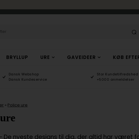
BRYLLUP
URE
GAVEIDEER
KØB EFTE
Dansk Webshop
Stor Kundetilfredshed
Dansk Kundeservice
+5000 anmeldelser
er
»
Police ure
 ure
– De nyeste designs til dig, der altid har været f