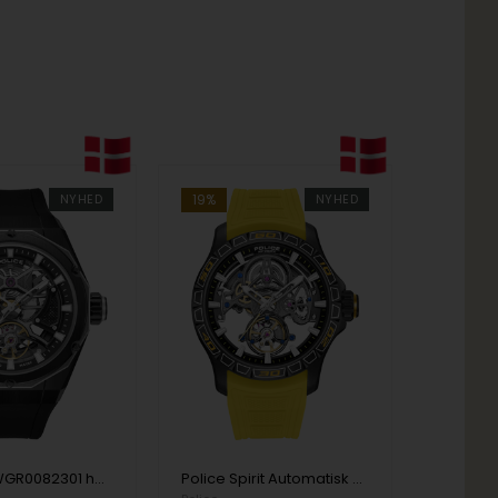
NYHED
19%
NYHED
Police PEWGR0082301 herreur Dayton Automatic 45mm 5ATM
Police Spirit Automatisk Skeletteret Herreur 45mm Gul Silikone