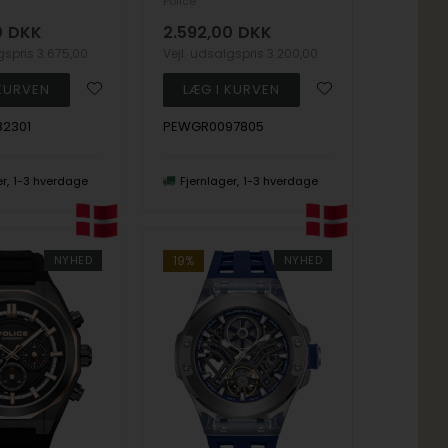
Police
0
DKK
2.592,00
DKK
lgspris
3.675,00
Vejl. udsalgspris
3.200,00
2301
PEWGR0097805
er
1-3 hverdage
Fjernlager
1-3 hverdage
NYHED
19%
NYHED