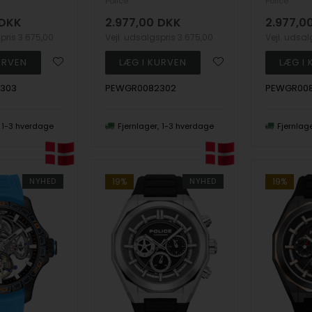
Police
Police
DKK
2.977,00
DKK
2.977,0
spris
3.675,00
Vejl. udsalgspris
3.675,00
Vejl. udsa
303
PEWGR0082302
PEWGR008
1-3 hverdage
Fjernlager
1-3 hverdage
Fjernlag
NYHED
19%
NYHED
19%