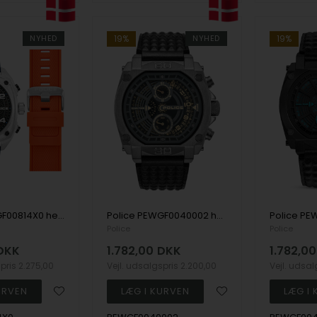
NYHED
19%
NYHED
19%
Police PEWGF00814X0 herreur Portland Chronograph 45mm 5ATM
Police PEWGF0040002 herreur Norwood Chronograph 45mm 5ATM
Police
Police
DKK
1.782,00
DKK
1.782,00
spris
2.275,00
Vejl. udsalgspris
2.200,00
Vejl. udsa