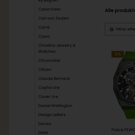
By Billgren
Calvin Klein
Alle produkt
Carl von Zeyten
Carré
Filtrer eft
Casio
Christina Jewelry &
Watches
19%
Chronostar
Citizen
Claude Bernard
Copha Ure
Cover Ure
Daniel Wellington
Design Letters
Disney
DKNY