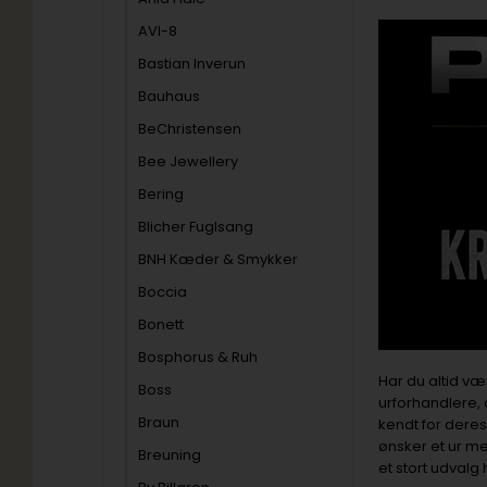
AVI-8
Bastian Inverun
Bauhaus
BeChristensen
Bee Jewellery
Bering
Blicher Fuglsang
BNH Kæder & Smykker
Boccia
Bonett
Bosphorus & Ruh
Har du altid væ
Boss
urforhandlere, 
Braun
kendt for deres
ønsker et ur me
Breuning
et stort udvalg 