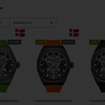
er
er
NYHED
19%
NYHED
19%
Police PEWGR0082303 herreur Dayton Automatic 45mm 5ATM
Police PEWGR0082302 herreur Dayton Automatic 45mm 5ATM