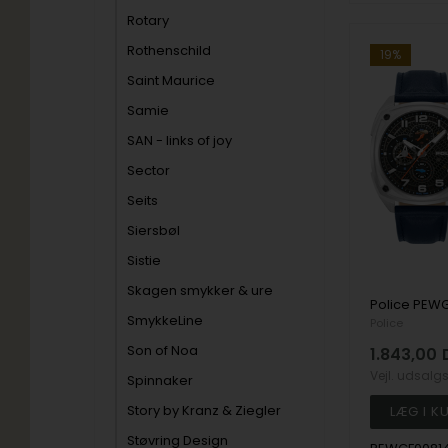
Rotary
Rothenschild
19%
Saint Maurice
Samie
SAN - links of joy
Sector
Seits
Siersbøl
Sistie
Skagen smykker & ure
SmykkeLine
Police
Son of Noa
1.843,00
Vejl. udsalg
Spinnaker
Story by Kranz & Ziegler
Støvring Design