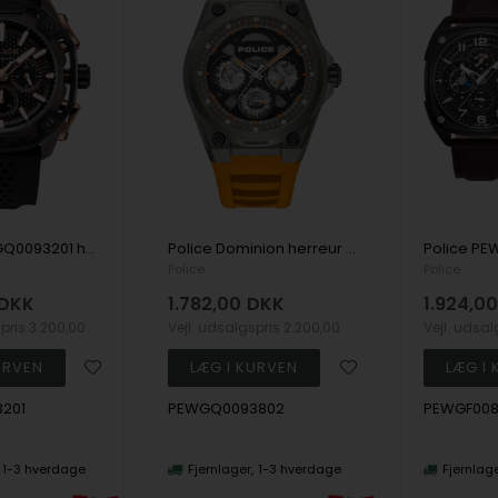
Police PEWGQ0093201 herreur Centurian Chronograph 46mm 5ATM
Police Dominion herreur orange silikonerem
Police
Police
DKK
1.782,00
DKK
1.924,0
spris
3.200,00
Vejl. udsalgspris
2.200,00
Vejl. udsa
201
PEWGQ0093802
PEWGF008
1-3 hverdage
Fjernlager
1-3 hverdage
Fjernlag