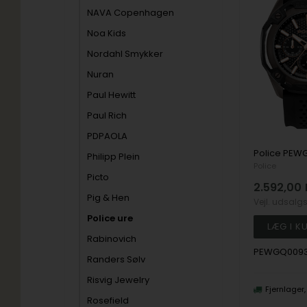
NAVA Copenhagen
Noa Kids
Nordahl Smykker
Nuran
Paul Hewitt
Paul Rich
PDPAOLA
Philipp Plein
Police
Picto
2.592,00
Pig & Hen
Vejl. udsalg
Police ure
Rabinovich
PEWGQ0093
Randers Sølv
Risvig Jewelry
Fjernlager
Rosefield