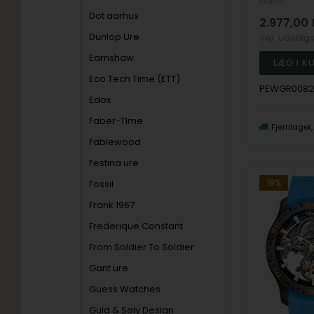
Police
Dot aarhus
2.977,00
Dunlop Ure
Vejl. udsalg
Earnshaw
Eco Tech Time (ETT)
PEWGR0082
Edox
Faber-TIme
Fjernlager
Fablewood
Festina ure
19%
Fossil
Frank 1967
Frederique Constant
From Soldier To Soldier
Gant ure
Guess Watches
Guld & Sølv Design