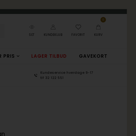
0
SET
KUNDEKLUB
FAVORIT
KURV
R PRIS
LAGER TILBUD
GAVEKORT
Kundeservice hverdage 9-17
100 d
tlf 32 122 551
365 d
an