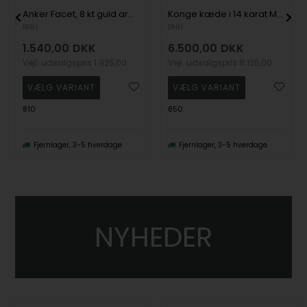
Anker Facet, 8 kt guld armbånd, ankelkæder og halskæder
Konge kæde i 14 karat Massivt Guld, fra Danske BNH
BNH
BNH
1.540,00
DKK
6.500,00
DKK
Vejl. udsalgspris
1.925,00
Vejl. udsalgspris
8.125,00
810
850
Fjernlager, 3-5 hverdage
Fjernlager, 3-5 hverdage
NYHEDER