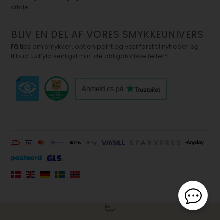
aftale.
BLIV EN DEL AF VORES SMYKKEUNIVERS
Få tips om smykker, optjen point og vær først til nyheder og
tilbud. Udfyld venligst min. de obligatoriske felter*