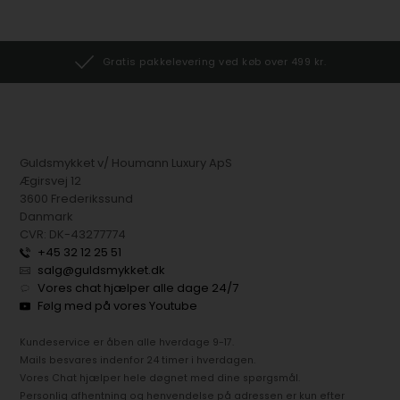
Gratis pakkelevering ved køb over 499 kr.
Guldsmykket v/ Houmann Luxury ApS
Ægirsvej 12
3600 Frederikssund
Danmark
CVR: DK-43277774
+45 32 12 25 51
salg@guldsmykket.dk
Vores chat hjælper alle dage 24/7
Følg med på vores Youtube
Kundeservice er åben alle hverdage 9-17.
Mails besvares indenfor 24 timer i hverdagen.
Vores Chat hjælper hele døgnet med dine spørgsmål.
Personlig afhentning og henvendelse på adressen er kun efter