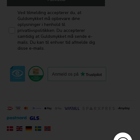
Ved tilmelding accepterer du, at
Guldsmykket må opbevare dine
oplysninger i henhold til
privatlivspolitikken. Du accepterer
samtidig at Guldsmykket må sende e-
mails. Du kan til enhver tid afmelde dig
disse e-mails.