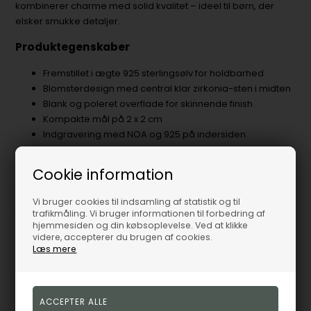
kombinerer charme med solid kvalitet – ideel til børn, der
elsker smukke detaljer.
Produktegenskaber
Fremstillet i ægte 925 sterlingsølv for holdbarhed
Blomsterdesign med central klar zirkonia-sten i midten
Blank og poleret overflade for skinnende finish
Kompakte mål på 2 x 2 cm
Indgravering med NOA og 925 på indersiden
Anvendelse
Cookie information
Denne børnering er ideel til både hverdag og fest. Den kan
bæres som en sød detalje til skoletøj eller som et festligt
Vi bruger cookies til indsamling af statistik og til
trafikmåling. Vi bruger informationen til forbedring af
tilbehør til særlige begivenheder som fødselsdage,
hjemmesiden og din købsoplevelse. Ved at klikke
konfirmationer eller familiesammenkomster. Det tidløse
videre, accepterer du brugen af cookies.
design gør ringen nem at style sammen med andre smykker,
Læs mere
eller den kan bæres alene som et enkelt statement. En skøn
gave, der kombinerer kvalitet med en legende og
charmerende æstetik, som børn vil elske at bære.