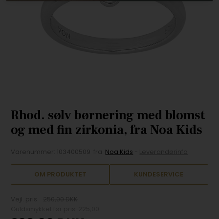
Rhod. sølv børnering med blomst
og med fin zirkonia, fra Noa Kids
Varenummer:
103400509
fra
Noa Kids
-
Leverandørinfo
OM PRODUKTET
KUNDESERVICE
Vejl. pris
250,00 DKK
Guldsmykket før pris: 225,00