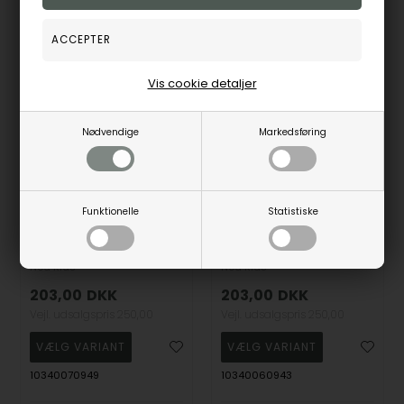
Alternativer til det du ser på
Vis cookie detaljer
19%
19%
Nødvendige
Markedsføring
Funktionelle
Statistiske
Rhod. sølv børnering med blomst og m/lyseblå zirkonia, fra Noa Kids
Rhod. sølv børnering med blomst og m/lyserød zirkonia fra Noa Kids
Noa Kids
Noa Kids
203,00
DKK
203,00
DKK
Vejl. udsalgspris
250,00
Vejl. udsalgspris
250,00
10340070949
10340060943