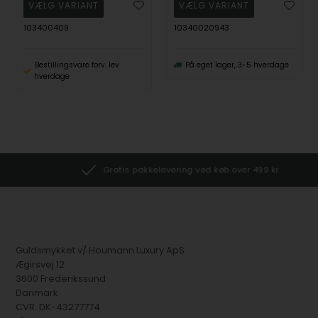
103400409
10340020943
Bestillingsvare forv. lev
På eget lager, 3-5 hverdage
hverdage
Gratis pakkelevering ved køb over 499 kr.
Guldsmykket v/ Houmann Luxury ApS
Ægirsvej 12
3600 Frederikssund
Danmark
CVR: DK-43277774