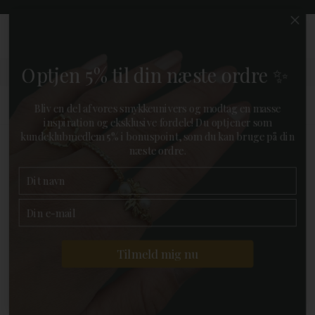
0
KUNDEKLUB
FAVORIT
MENU
KURV
Optjen 5% til din næste ordre ✨
Gratis pakkelevering
Bliv en del af vores smykkeunivers og modtag en masse
ved køb over 499,-
inspiration og eksklusive fordele! Du optjener som
kundeklubmedlem 5% i bonuspoint, som du kan bruge på din
næste ordre.
FORSIDE
»
MÆRKER
»
NOA KIDS
TILBAGE
19%
Tilmeld mig nu