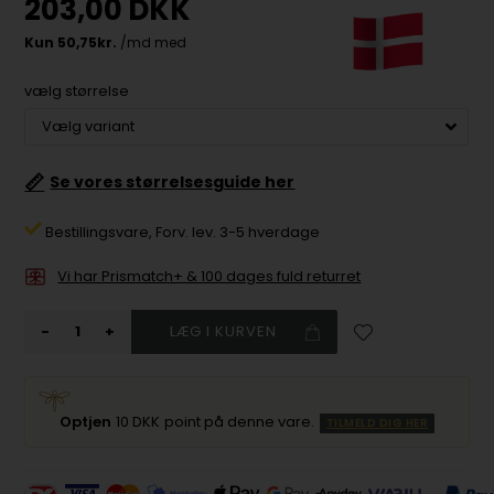
203,00
DKK
vælg størrelse
📏
Se vores størrelsesguide her
Bestillingsvare,
Forv. lev. 3-5 hverdage
Vi har Prismatch+ & 100 dages fuld returret
-
+
Optjen
10 DKK
point på denne vare.
TILMELD DIG HER