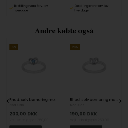
Bestillingsvare forv. lev
Bestillingsvare forv. lev
hverdage
hverdage
Andre købte også
19%
24%
Rhod. sølv børnering med hjerte og med lyseblå zirkonia fra Noa Kids
Rhod. sølv børnering med hjerte og med zirkonia, fra Noa Kids
Noa Kids
Noa Kids
203,00
DKK
190,00
DKK
Vejl. udsalgspris
250,00
Vejl. udsalgspris
250,00