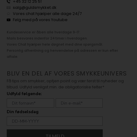
+45 32 12 25 51
salg@guldsmykket.dk
Vores chat hjælper alle dage 24/7
Følg med på vores Youtube
Kundeservice er åben alle hverdage 9-17.
Mails besvares indenfor 24 timer i hverdagen.
Vores Chat hjælper hele døgnet med dine spørgsmål.
Personlig afhentning og henvendelse på adressen er kun efter
aftale.
BLIV EN DEL AF VORES SMYKKEUNIVERS
Få tips om smykker, optjen point og vær først til nyheder og
tilbud. Udfyld venligst min. de obligatoriske felter*
Udfyld følgende:
Din fødselsdag
TILMELD