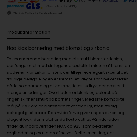
Gratis fragt v/ 499,-
🏠
Click & Collect i Frederikssund
Produktinformation
Noa Kids børnering med blomst og zirkonia
En charmerende børnering med et smukt blomsterdesign,
der fanger øjet med sin legende æstetik. I midten af blomsten
sidder en klar zirkonia-sten, der tilføjer et elegant skær til det
finurlige design. Ringen er fremstillet i ægte sølv, hvilket sikrer
både holdbarhed og et klassisk, tidløst udtryk, der passer til
mange anledninger. Overfladen er blank og poleret, så
ringen skinner smukt på barnets finger. Med sine kompakte
mål på 2 x 2 cm er blomstermotivet tydeligt, men stadig
behageligt at bære. Den hvide farve giver ringen et rent og
elegant look, der matcher de fleste outfits. På indersiden
finder du indgraveringen NOA og 925, som bekræfter
ægtheden og kvaliteten af sølvet. Dette er en ring, der