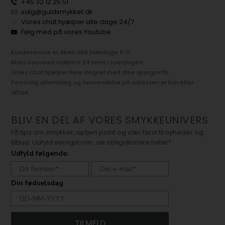
+45 32 12 25 51
salg@guldsmykket.dk
Vores chat hjælper alle dage 24/7
Følg med på vores Youtube
Kundeservice er åben alle hverdage 9-17.
Mails besvares indenfor 24 timer i hverdagen.
Vores Chat hjælper hele døgnet med dine spørgsmål.
Personlig afhentning og henvendelse på adressen er kun efter
aftale.
BLIV EN DEL AF VORES SMYKKEUNIVERS
Få tips om smykker, optjen point og vær først til nyheder og
tilbud. Udfyld venligst min. de obligatoriske felter*
Udfyld følgende:
Din fødselsdag
TILMELD