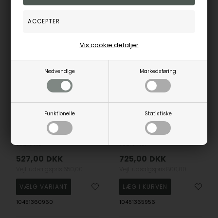
Alternativer til det du ser på
NYHED
NYHED
Vis cookie detaljer
19%
Nødvendige
Markedsføring
Funktionelle
Statistiske
ADINANOR Rhodineret Sølv Alliance Ring med Zirkoner - Joanli Nor
Forgyldt sølv ring ADINANOR largestr. 56, fra Joanli Nor
Joanli Nor
Joanli Nor
527,00
DKK
725,00
DKK
Vejl. udsalgspris
650,00
Vejl. udsalgspris
800,00
10451360960
10451365956