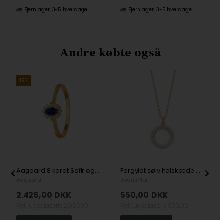
Fjernlager, 3-5 hverdage
Fjernlager, 3-5 hverdage
Andre købte også
19%
Aagaard 8 karat Safir og diamanter fingerring 1 + 14 safir + diamanter
Forgyldt sølv halskæde cirkel PAULANOR, fra Joanli Nor
Aagaard
Joanli Nor
2.426,00
DKK
550,00
DKK
Vejl. udsalgspris
2.995,00
Vejl. udsalgspris
600,00