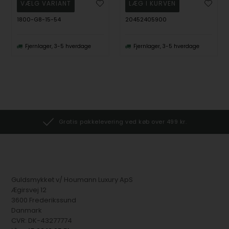
1800-G8-15-54
20452405900
Fjernlager, 3-5 hverdage
Fjernlager, 3-5 hverdage
Gratis pakkelevering ved køb over 499 kr.
Guldsmykket v/ Houmann Luxury ApS
Ægirsvej 12
3600 Frederikssund
Danmark
CVR: DK-43277774