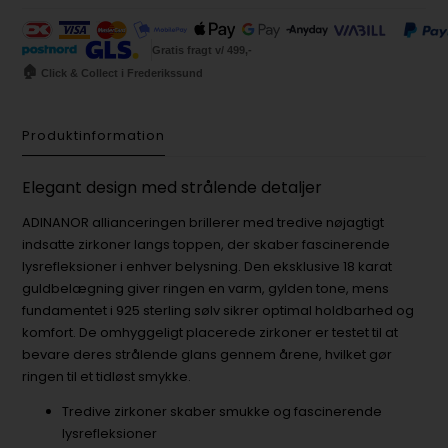
Gratis fragt v/ 499,-
🏠
Click & Collect i Frederikssund
Produktinformation
Elegant design med strålende detaljer
ADINANOR allianceringen brillerer med tredive nøjagtigt
indsatte zirkoner langs toppen, der skaber fascinerende
lysrefleksioner i enhver belysning. Den eksklusive 18 karat
guldbelægning giver ringen en varm, gylden tone, mens
fundamentet i 925 sterling sølv sikrer optimal holdbarhed og
komfort. De omhyggeligt placerede zirkoner er testet til at
bevare deres strålende glans gennem årene, hvilket gør
ringen til et tidløst smykke.
Tredive zirkoner skaber smukke og fascinerende
lysrefleksioner