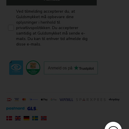
Ved tilmelding accepterer du, at
Guldsmykket må opbevare dine
oplysninger i henhold til
privatlivspolitikken. Du accepterer
samtidig at Guldsmykket må sende e-
mails. Du kan til enhver tid afmelde dig
disse e-mails.