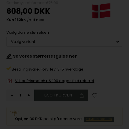
Guldsmykket før pris: 675,00
608,00
DKK
Vælg dame størrelsen
📏
Se vores størrelsesguide her
Bestillingsvare,
Forv. lev. 3-5 hverdage
Vi har Prismatch+ & 100 dages fuld returret
-
+
Optjen
30 DKK
point på denne vare.
TILMELD DIG HER