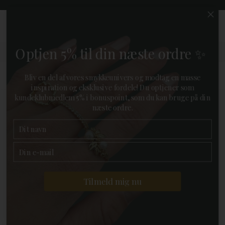
0
KUNDEKLUB
FAVORIT
MENU
KURV
Optjen 5% til din næste ordre ✨
Gratis pakkelevering
Bliv en del af vores smykkeunivers og modtag en masse
ved køb over 499,-
inspiration og eksklusive fordele! Du optjener som
kundeklubmedlem 5% i bonuspoint, som du kan bruge på din
næste ordre.
FORSIDE
»
MÆRKER
»
JOANLI NOR
TILBAGE
19%
Tilmeld mig nu